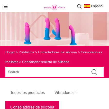
Español
Hogar
>
Productos
>
Consoladores de silicona
>
Consoladores
realistas
> Consolador realista de silicona
Todos los productos
Vibradores
Consoladores de silicona